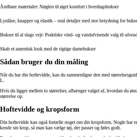
Åndbare materialer: Nøglen til øget komfort i hverdagsbukser
Lynlåse, knapper og elastik – små detaljer med stor betydning for buks
Bukser til al slags vejr: Praktiske vind- og vandafvisende valg til uforu
Skab et autentisk look med de rigtige damebukser
Sådan bruger du din måling
Når du har din hoftevidde, kan du sammenligne den med størrelsesguiden
L.
Hvis du ligger mellem to størrelser, afhænger valget af, hvordan du øn
størrelse op.
Hoftevidde og kropsform
Din hoftevidde kan også fortælle noget om din kropsform. Nogle har en m
kende sin krop, så man kan vælge tøj, der passer og føles godt.