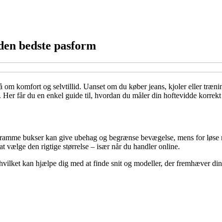
 den bedste pasform
 om komfort og selvtillid. Uanset om du køber jeans, kjoler eller trænin
nge. Her får du en enkel guide til, hvordan du måler din hoftevidde kor
 stramme bukser kan give ubehag og begrænse bevægelse, mens for løse 
at vælge den rigtige størrelse – især når du handler online.
vilket kan hjælpe dig med at finde snit og modeller, der fremhæver dine