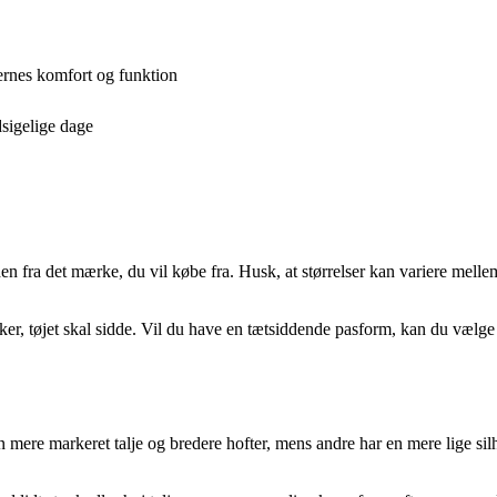
ernes komfort og funktion
dsigelige dage
 fra det mærke, du vil købe fra. Husk, at størrelser kan variere melle
sker, tøjet skal sidde. Vil du have en tætsiddende pasform, kan du vælg
ere markeret talje og bredere hofter, mens andre har en mere lige silhu