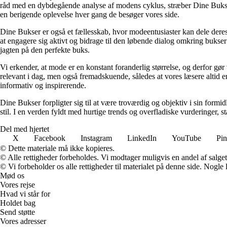
råd med en dybdegående analyse af modens cyklus, stræber Dine Bukser ef
en berigende oplevelse hver gang de besøger vores side.
Dine Bukser er også et fællesskab, hvor modeentusiaster kan dele deres e
at engagere sig aktivt og bidrage til den løbende dialog omkring bukse
jagten på den perfekte buks.
Vi erkender, at mode er en konstant foranderlig størrelse, og derfor gør
relevant i dag, men også fremadskuende, således at vores læsere altid er
informativ og inspirerende.
Dine Bukser forpligter sig til at være troværdig og objektiv i sin formi
stil. I en verden fyldt med hurtige trends og overfladiske vurderinger, 
Del med hjertet
X
Facebook
Instagram
LinkedIn
YouTube
Pin
© Dette materiale må ikke kopieres.
© Alle rettigheder forbeholdes. Vi modtager muligvis en andel af salget,
© Vi forbeholder os alle rettigheder til materialet på denne side. Nogle
Mød os
Vores rejse
Hvad vi står for
Holdet bag
Send støtte
Vores adresser