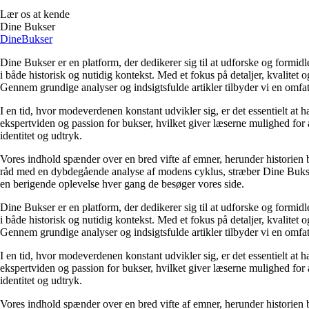
Lær os at kende
Dine Bukser
Dine
Bukser
Dine Bukser er en platform, der dedikerer sig til at udforske og formid
i både historisk og nutidig kontekst. Med et fokus på detaljer, kvalitet
Gennem grundige analyser og indsigtsfulde artikler tilbyder vi en omfat
I en tid, hvor modeverdenen konstant udvikler sig, er det essentielt a
ekspertviden og passion for bukser, hvilket giver læserne mulighed for a
identitet og udtryk.
Vores indhold spænder over en bred vifte af emner, herunder historien b
råd med en dybdegående analyse af modens cyklus, stræber Dine Bukser ef
en berigende oplevelse hver gang de besøger vores side.
Dine Bukser er en platform, der dedikerer sig til at udforske og formid
i både historisk og nutidig kontekst. Med et fokus på detaljer, kvalitet
Gennem grundige analyser og indsigtsfulde artikler tilbyder vi en omfat
I en tid, hvor modeverdenen konstant udvikler sig, er det essentielt a
ekspertviden og passion for bukser, hvilket giver læserne mulighed for a
identitet og udtryk.
Vores indhold spænder over en bred vifte af emner, herunder historien b