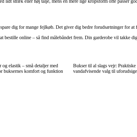
dt stræk eller høj talje, mens en mere lige kropsform ofte passer godt t
an spare dig for mange fejlkøb. Det giver dig bedre forudsætninger for at 
t bestille online – så find målebåndet frem. Din garderobe vil takke dig
 og elastik – små detaljer med
Bukser til al slags vejr: Praktiske
or buksernes komfort og funktion
vandafvisende valg til uforudsige