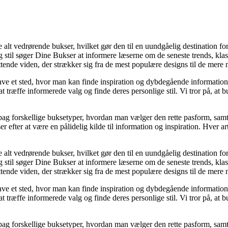
le alt vedrørende bukser, hvilket gør den til en uundgåelig destination 
 og stil søger Dine Bukser at informere læserne om de seneste trends, kla
tende viden, der strækker sig fra de mest populære designs til de mere n
t have et sted, hvor man kan finde inspiration og dybdegående informati
t træffe informerede valg og finde deres personlige stil. Vi tror på, at 
ag forskellige buksetyper, hvordan man vælger den rette pasform, samt t
ter at være en pålidelig kilde til information og inspiration. Hver art
le alt vedrørende bukser, hvilket gør den til en uundgåelig destination 
 og stil søger Dine Bukser at informere læserne om de seneste trends, kla
tende viden, der strækker sig fra de mest populære designs til de mere n
t have et sted, hvor man kan finde inspiration og dybdegående informati
t træffe informerede valg og finde deres personlige stil. Vi tror på, at 
ag forskellige buksetyper, hvordan man vælger den rette pasform, samt t