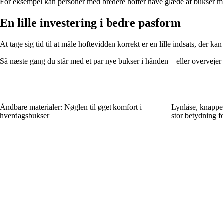
For eksempel kan personer med bredere hofter have glæde af bukser med li
En lille investering i bedre pasform
At tage sig tid til at måle hoftevidden korrekt er en lille indsats, der k
Så næste gang du står med et par nye bukser i hånden – eller overvejer a
Åndbare materialer: Nøglen til øget komfort i
Lynlåse, knapper
hverdagsbukser
stor betydning f