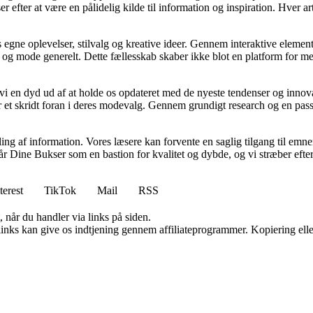
ter at være en pålidelig kilde til information og inspiration. Hver art
gne oplevelser, stilvalg og kreative ideer. Gennem interaktive elementer
r og mode generelt. Dette fællesskab skaber ikke blot en platform for m
 vi en dyd ud af at holde os opdateret med de nyeste tendenser og innova
 et skridt foran i deres modevalg. Gennem grundigt research og en passio
dling af information. Vores læsere kan forvente en saglig tilgang til em
står Dine Bukser som en bastion for kvalitet og dybde, og vi stræber eft
terest
TikTok
Mail
RSS
 når du handler via links på siden.
 links kan give os indtjening gennem affiliateprogrammer. Kopiering elle