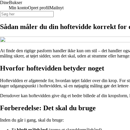
Dine
Bukser
Min konto
Opret profil
Mailnyt
Sådan måler du din hoftevidde korrekt for
At finde den rigtige pasform handler ikke kun om stil – det handler også
måling sikrer, at tøjet sidder, som det skal, uden at stramme eller hæ
Hvorfor hoftevidden betyder noget
Hoftevidden er afgørende for, hvordan tøjet falder over din krop. For
tager udgangspunkt i hoftevidden, så en nøjagtig måling gør det lettere 
Derudover kan hoftevidden give dig et bedre billede af din kropsform, h
Forberedelse: Det skal du bruge
Inden du går i gang, skal du bruge:
Et
blødt målebånd
(gerne et skræddermålebånd)