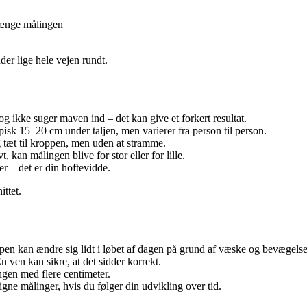
vrænge målingen
dder lige hele vejen rundt.
 og ikke suger maven ind – det kan give et forkert resultat.
pisk 15–20 cm under taljen, men varierer fra person til person.
 tæt til kroppen, men uden at stramme.
 kan målingen blive for stor eller for lille.
r – det er din hoftevidde.
ttet.
ppen kan ændre sig lidt i løbet af dagen på grund af væske og bevægelse
n ven kan sikre, at det sidder korrekt.
gen med flere centimeter.
gne målinger, hvis du følger din udvikling over tid.