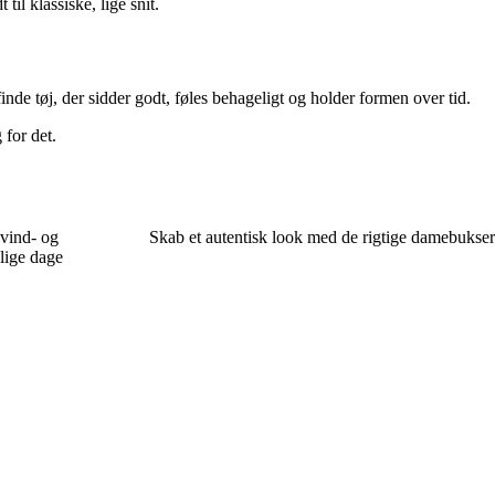
il klassiske, lige snit.
finde tøj, der sidder godt, føles behageligt og holder formen over tid.
 for det.
 vind- og
Skab et autentisk look med de rigtige damebukser
lige dage