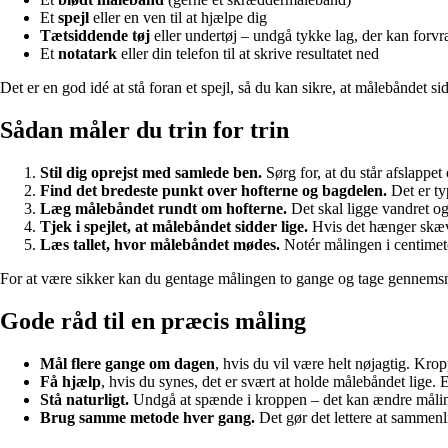
Et
spejl
eller en ven til at hjælpe dig
Tætsiddende tøj
eller undertøj – undgå tykke lag, der kan for
Et
notatark
eller din telefon til at skrive resultatet ned
Det er en god idé at stå foran et spejl, så du kan sikre, at målebåndet si
Sådan måler du trin for trin
Stil dig oprejst med samlede ben.
Sørg for, at du står afslappet
Find det bredeste punkt over hofterne og bagdelen.
Det er ty
Læg målebåndet rundt om hofterne.
Det skal ligge vandret og
Tjek i spejlet, at målebåndet sidder lige.
Hvis det hænger skævt,
Læs tallet, hvor målebåndet mødes.
Notér målingen i centimete
For at være sikker kan du gentage målingen to gange og tage gennemsni
Gode råd til en præcis måling
Mål flere gange om dagen
, hvis du vil være helt nøjagtig. Kro
Få hjælp
, hvis du synes, det er svært at holde målebåndet lige. E
Stå naturligt.
Undgå at spænde i kroppen – det kan ændre målin
Brug samme metode hver gang.
Det gør det lettere at sammenli