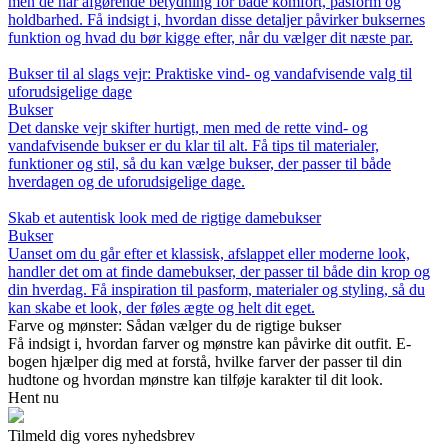
men de har afgørende betydning for både komfort, pasform og
holdbarhed. Få indsigt i, hvordan disse detaljer påvirker buksernes
funktion og hvad du bør kigge efter, når du vælger dit næste par.
Bukser til al slags vejr: Praktiske vind- og vandafvisende valg til
uforudsigelige dage
Bukser
Det danske vejr skifter hurtigt, men med de rette vind- og
vandafvisende bukser er du klar til alt. Få tips til materialer,
funktioner og stil, så du kan vælge bukser, der passer til både
hverdagen og de uforudsigelige dage.
Skab et autentisk look med de rigtige damebukser
Bukser
Uanset om du går efter et klassisk, afslappet eller moderne look,
handler det om at finde damebukser, der passer til både din krop og
din hverdag. Få inspiration til pasform, materialer og styling, så du
kan skabe et look, der føles ægte og helt dit eget.
Farve og mønster: Sådan vælger du de rigtige bukser
Få indsigt i, hvordan farver og mønstre kan påvirke dit outfit. E-
bogen hjælper dig med at forstå, hvilke farver der passer til din
hudtone og hvordan mønstre kan tilføje karakter til dit look.
Hent nu
Tilmeld dig vores nyhedsbrev