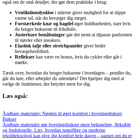
også om de små detaljer, der gør dem praktiske i brug:
Ventilationslynlåse
i siderne giver mulighed for at slippe
varme ud, når du bevæger dig meget.
Forstærkede knæ og bagdel
øger holdbarheden, især hvis
du bruger bukserne til friluftsliv.
Justerbare benåbninger
gør det nemt at tilpasse pasformen
til støvler eller sneakers.
Elastisk talje eller stretchpaneler
giver bedre
bevægelsesfrihed.
Reflekser
kan være en bonus, hvis du cykler eller går i
mørke.
Tænk over, hvordan du bruger bukserne i hverdagen – pendler du,
går du ture, eller arbejder du udendørs? Det hjælper dig med at
vælge de funktioner, der betyder mest for dig.
Læs også:
Åndbare materialer: Nøglen til øget komfort i hverdagsbukser
Bukser
Åndbare materialer gør hverdagsbukser mere behagelige, fleksible
og funktionelle. Læs, hvordan naturfibre og moderne
tekstilteknologi kan give dig komfort hele dagen – uanset om du er