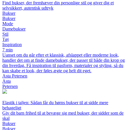
Find bukser, der fremhæver din personlige stil og giver dig et
selvsikkert, autentisk udtryk
Bukser
Bukser
Mode
Damebukser
Stil
Tøj
Inspiration
7 min
Uanset om du går efter et klassisk, afslappet eller moderne look,
handler det om at finde damebukser, der passer til både din krop og
din hverdag. Få inspiration til pasform, materialer og styling, så du
kan skabe et look, der føles ægte og helt dit eget.
Asta Petersen
Asta
Petersen
Elastik i taljen: Sådan får du børns bukser til at sidde mere
behageligt
Giv dit barn frihed til at bevæge sig med bukser, der sidder som de
skal
Bukser
Bukser