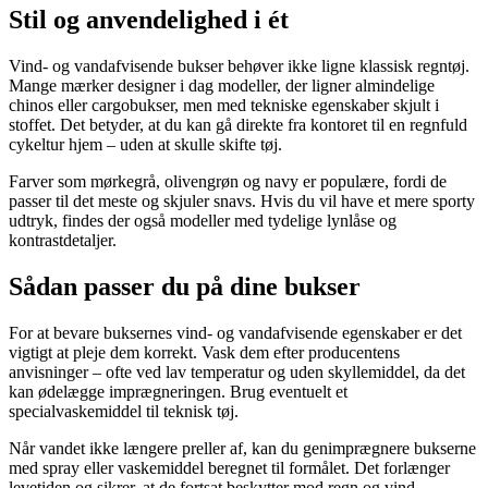
Stil og anvendelighed i ét
Vind- og vandafvisende bukser behøver ikke ligne klassisk regntøj.
Mange mærker designer i dag modeller, der ligner almindelige
chinos eller cargobukser, men med tekniske egenskaber skjult i
stoffet. Det betyder, at du kan gå direkte fra kontoret til en regnfuld
cykeltur hjem – uden at skulle skifte tøj.
Farver som mørkegrå, olivengrøn og navy er populære, fordi de
passer til det meste og skjuler snavs. Hvis du vil have et mere sporty
udtryk, findes der også modeller med tydelige lynlåse og
kontrastdetaljer.
Sådan passer du på dine bukser
For at bevare buksernes vind- og vandafvisende egenskaber er det
vigtigt at pleje dem korrekt. Vask dem efter producentens
anvisninger – ofte ved lav temperatur og uden skyllemiddel, da det
kan ødelægge imprægneringen. Brug eventuelt et
specialvaskemiddel til teknisk tøj.
Når vandet ikke længere preller af, kan du genimprægnere bukserne
med spray eller vaskemiddel beregnet til formålet. Det forlænger
levetiden og sikrer, at de fortsat beskytter mod regn og vind.