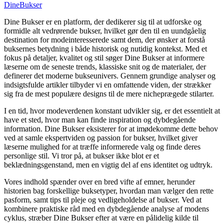
Dine
Bukser
Dine Bukser er en platform, der dedikerer sig til at udforske og
formidle alt vedrørende bukser, hvilket gør den til en uundgåelig
destination for modeinteresserede samt dem, der ønsker at forstå
buksernes betydning i både historisk og nutidig kontekst. Med et
fokus på detaljer, kvalitet og stil søger Dine Bukser at informere
læserne om de seneste trends, klassiske snit og de materialer, der
definerer det moderne bukseunivers. Gennem grundige analyser og
indsigtsfulde artikler tilbyder vi en omfattende viden, der strækker
sig fra de mest populære designs til de mere nicheprægede stilarter.
I en tid, hvor modeverdenen konstant udvikler sig, er det essentielt at
have et sted, hvor man kan finde inspiration og dybdegående
information. Dine Bukser eksisterer for at imødekomme dette behov
ved at samle ekspertviden og passion for bukser, hvilket giver
læserne mulighed for at træffe informerede valg og finde deres
personlige stil. Vi tror på, at bukser ikke blot er et
beklædningsgenstand, men en vigtig del af ens identitet og udtryk.
Vores indhold spænder over en bred vifte af emner, herunder
historien bag forskellige buksetyper, hvordan man vælger den rette
pasform, samt tips til pleje og vedligeholdelse af bukser. Ved at
kombinere praktiske råd med en dybdegående analyse af modens
cyklus, stræber Dine Bukser efter at være en pålidelig kilde til