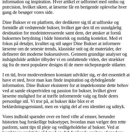
information og inspiration. Hver artikel er udformet med omhu og
præcision, hvilket sikrer, at læserne får en berigende oplevelse hver
gang de besøger vores side.
Dine Bukser er en platform, der dedikerer sig til at udforske og
formidle alt vedrørende bukser, hvilket gør den til en uundgåelig
destination for modeinteresserede samt dem, der ønsker at forstå
buksernes betydning i både historisk og nutidig kontekst. Med et
fokus på detaljer, kvalitet og stil søger Dine Bukser at informere
læserne om de seneste trends, klassiske snit og de materialer, der
definerer det moderne bukseunivers. Gennem grundige analyser og
indsigtsfulde artikler tilbyder vi en omfattende viden, der strækker
sig fra de mest populære designs til de mere nicheprægede stilarter.
I en tid, hvor modeverdenen konstant udvikler sig, er det essentielt at
have et sted, hvor man kan finde inspiration og dybdegående
information. Dine Bukser eksisterer for at imødekomme dette behov
ved at samle ekspertviden og passion for bukser, hvilket giver
læserne mulighed for at træffe informerede valg og finde deres
personlige stil. Vi tror på, at bukser ikke blot er et
beklædningsgenstand, men en vigtig del af ens identitet og udtryk.
Vores indhold spænder over en bred vifte af emner, herunder
historien bag forskellige buksetyper, hvordan man vælger den rette
pasform, samt tips til pleje og vedligeholdelse af bukser. Ved at