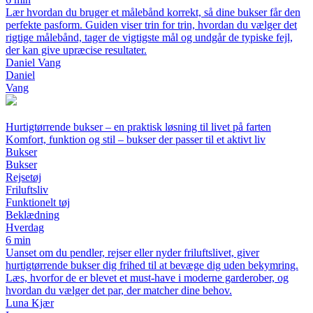
Lær hvordan du bruger et målebånd korrekt, så dine bukser får den
perfekte pasform. Guiden viser trin for trin, hvordan du vælger det
rigtige målebånd, tager de vigtigste mål og undgår de typiske fejl,
der kan give upræcise resultater.
Daniel Vang
Daniel
Vang
Hurtigtørrende bukser – en praktisk løsning til livet på farten
Komfort, funktion og stil – bukser der passer til et aktivt liv
Bukser
Bukser
Rejsetøj
Friluftsliv
Funktionelt tøj
Beklædning
Hverdag
6 min
Uanset om du pendler, rejser eller nyder friluftslivet, giver
hurtigtørrende bukser dig frihed til at bevæge dig uden bekymring.
Læs, hvorfor de er blevet et must-have i moderne garderober, og
hvordan du vælger det par, der matcher dine behov.
Luna Kjær