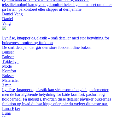
tekstilteknologi kan give dig komfort hele dagen – uanset om du er
på farten, på kontoret eller slapper af derhjemme.
Daniel Vang
Daniel
Vang
Lynlåse, knapper og elastik – små detaljer med stor betydning for
buksernes komfort og funktion
De små detaljer, der gør den store forskel i dine bukser
Bukser
Bukser
Tøjdesign
Mode
Komfort
Bukser
Materialer
3 min
Lynlåse, knapper og elastik kan virke som ubetydelige elementer,
men de har afgørende betydning for både komfort, pasform og
holdbarhed. Få indsigt i, hvordan disse detaljer påvirker buksernes
funktion og hvad du bør kigge efter, når du vælger dit næste par.
Luna Kjær
Luna