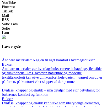
YouTube
Pinterest
TikTok
Mail
RSS
Sofie Lam
Sofie
Lam
Læs også:
Åndbare materialer: Nøglen til øget komfort i hverdagsbukser
Bukser
Åndbare materialer gør hverdagsbukser mere behagelige, fleksible
og funktionelle. Læs, hvordan naturfibre og moderne
tekstilteknologi kan give dig komfort hele dagen – uanset om du er
på farten, på kontoret eller slapper af derhjemme.
Lynlåse, knapper og elastik – små detaljer med stor betydning for
buksernes komfort og funktion
Bukser
Lynlåse, knapper og elastik kan virke som ubetydelige elementer,