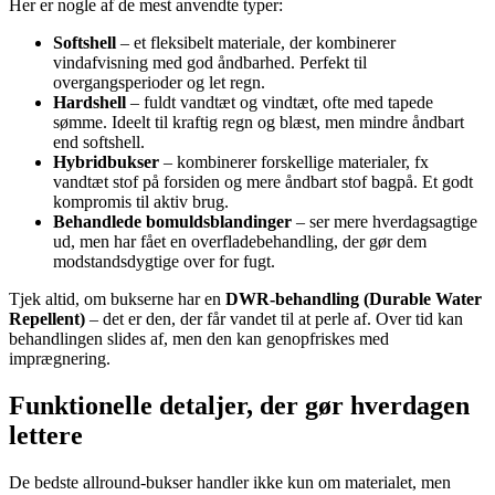
Her er nogle af de mest anvendte typer:
Softshell
– et fleksibelt materiale, der kombinerer
vindafvisning med god åndbarhed. Perfekt til
overgangsperioder og let regn.
Hardshell
– fuldt vandtæt og vindtæt, ofte med tapede
sømme. Ideelt til kraftig regn og blæst, men mindre åndbart
end softshell.
Hybridbukser
– kombinerer forskellige materialer, fx
vandtæt stof på forsiden og mere åndbart stof bagpå. Et godt
kompromis til aktiv brug.
Behandlede bomuldsblandinger
– ser mere hverdagsagtige
ud, men har fået en overfladebehandling, der gør dem
modstandsdygtige over for fugt.
Tjek altid, om bukserne har en
DWR-behandling (Durable Water
Repellent)
– det er den, der får vandet til at perle af. Over tid kan
behandlingen slides af, men den kan genopfriskes med
imprægnering.
Funktionelle detaljer, der gør hverdagen
lettere
De bedste allround-bukser handler ikke kun om materialet, men