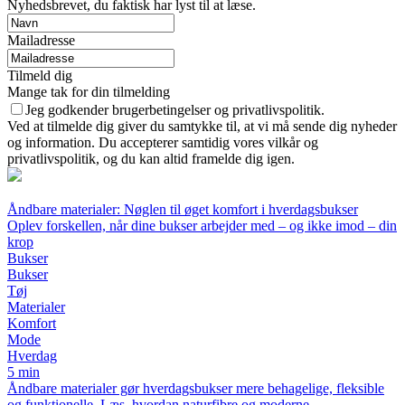
Nyhedsbrevet, du faktisk har lyst til at læse.
Mailadresse
Tilmeld dig
Mange tak for din tilmelding
Jeg godkender brugerbetingelser og privatlivspolitik.
Ved at tilmelde dig giver du samtykke til, at vi må sende dig nyheder
og information. Du accepterer samtidig vores vilkår og
privatlivspolitik, og du kan altid framelde dig igen.
Åndbare materialer: Nøglen til øget komfort i hverdagsbukser
Oplev forskellen, når dine bukser arbejder med – og ikke imod – din
krop
Bukser
Bukser
Tøj
Materialer
Komfort
Mode
Hverdag
5 min
Åndbare materialer gør hverdagsbukser mere behagelige, fleksible
og funktionelle. Læs, hvordan naturfibre og moderne