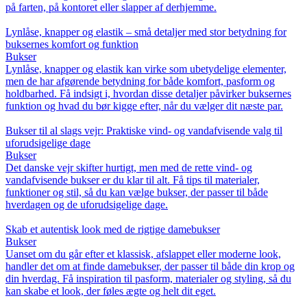
på farten, på kontoret eller slapper af derhjemme.
Lynlåse, knapper og elastik – små detaljer med stor betydning for
buksernes komfort og funktion
Bukser
Lynlåse, knapper og elastik kan virke som ubetydelige elementer,
men de har afgørende betydning for både komfort, pasform og
holdbarhed. Få indsigt i, hvordan disse detaljer påvirker buksernes
funktion og hvad du bør kigge efter, når du vælger dit næste par.
Bukser til al slags vejr: Praktiske vind- og vandafvisende valg til
uforudsigelige dage
Bukser
Det danske vejr skifter hurtigt, men med de rette vind- og
vandafvisende bukser er du klar til alt. Få tips til materialer,
funktioner og stil, så du kan vælge bukser, der passer til både
hverdagen og de uforudsigelige dage.
Skab et autentisk look med de rigtige damebukser
Bukser
Uanset om du går efter et klassisk, afslappet eller moderne look,
handler det om at finde damebukser, der passer til både din krop og
din hverdag. Få inspiration til pasform, materialer og styling, så du
kan skabe et look, der føles ægte og helt dit eget.