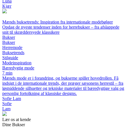
Luna
Kjær
Mænds buksetrends: Inspiration fra internationale modebølger
Opdag de nyeste tendenser inden for herrebukser – fra afslappede
snit til skræddersyede klassikere
Bukser
Bukser
Herremode
Buksetrends
Stilguide
Modeinspiration
Bæredygtig mode
7 min
Mænds mode er i forandring, og bukserne spiller hovedrollen. Få
indsigt i de internationale trends, der præger sæsonens herrestil – fra
løstsiddende silhuetter og tekniske materialer til bæredygtige valg og
personlig fortolkning af klassiske designs.
Sofie Lam
Sofie
Lam
Lær os at kende
Dine Bukser