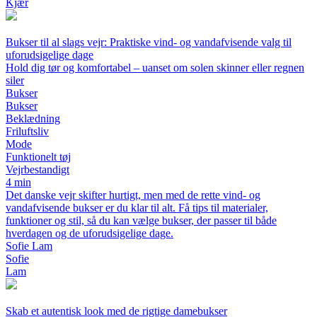
Kjær
Bukser til al slags vejr: Praktiske vind- og vandafvisende valg til
uforudsigelige dage
Hold dig tør og komfortabel – uanset om solen skinner eller regnen
siler
Bukser
Bukser
Beklædning
Friluftsliv
Mode
Funktionelt tøj
Vejrbestandigt
4 min
Det danske vejr skifter hurtigt, men med de rette vind- og
vandafvisende bukser er du klar til alt. Få tips til materialer,
funktioner og stil, så du kan vælge bukser, der passer til både
hverdagen og de uforudsigelige dage.
Sofie Lam
Sofie
Lam
Skab et autentisk look med de rigtige damebukser