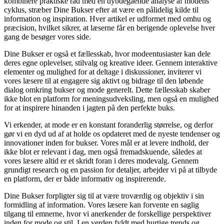
kombinere praktiske råd med en dybdegående analyse af modens
cyklus, stræber Dine Bukser efter at være en pålidelig kilde til
information og inspiration. Hver artikel er udformet med omhu og
præcision, hvilket sikrer, at læserne får en berigende oplevelse hver
gang de besøger vores side.
Dine Bukser er også et fællesskab, hvor modeentusiaster kan dele
deres egne oplevelser, stilvalg og kreative ideer. Gennem interaktive
elementer og mulighed for at deltage i diskussioner, inviterer vi
vores læsere til at engagere sig aktivt og bidrage til den løbende
dialog omkring bukser og mode generelt. Dette fællesskab skaber
ikke blot en platform for meningsudveksling, men også en mulighed
for at inspirere hinanden i jagten på den perfekte buks.
Vi erkender, at mode er en konstant foranderlig størrelse, og derfor
gør vi en dyd ud af at holde os opdateret med de nyeste tendenser og
innovationer inden for bukser. Vores mål er at levere indhold, der
ikke blot er relevant i dag, men også fremadskuende, således at
vores læsere altid er et skridt foran i deres modevalg. Gennem
grundigt research og en passion for detaljer, arbejder vi på at tilbyde
en platform, der er både informativ og inspirerende.
Dine Bukser forpligter sig til at være troværdig og objektiv i sin
formidling af information. Vores læsere kan forvente en saglig
tilgang til emnerne, hvor vi anerkender de forskellige perspektiver
inden for mode og stil. I en verden fyldt med hurtige trends og