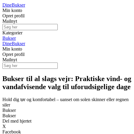
Dine
Bukser
Min konto
Opret profil
Mailnyt
Kategorier
Bukser
Dine
Bukser
Min konto
Opret profil
Mailnyt
Bukser til al slags vejr: Praktiske vind- og
vandafvisende valg til uforudsigelige dage
Hold dig tør og komfortabel – uanset om solen skinner eller regnen
siler
Bukser
Bukser
Del med hjertet
X
Facebook