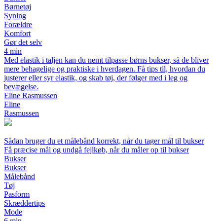
Børnetøj
Syning
Forældre
Komfort
Gør det selv
4 min
Med elastik i taljen kan du nemt tilpasse børns bukser, så de bliver
mere behagelige og praktiske i hverdagen. Få tips til, hvordan du
justerer eller syr elastik, og skab tøj, der følger med i leg og
bevægelse.
Eline Rasmussen
Eline
Rasmussen
Sådan bruger du et målebånd korrekt, når du tager mål til bukser
Få præcise mål og undgå fejlkøb, når du måler op til bukser
Bukser
Bukser
Målebånd
Tøj
Pasform
Skræddertips
Mode
6 min