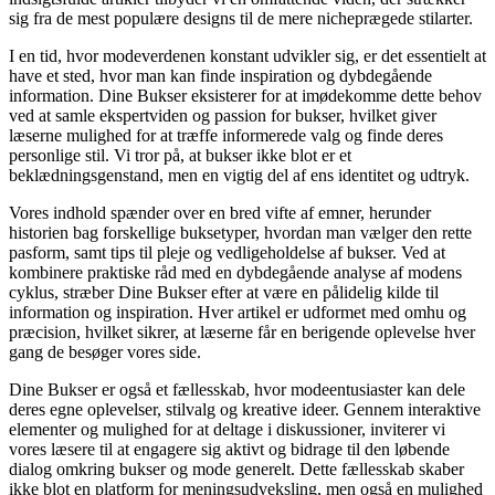
sig fra de mest populære designs til de mere nicheprægede stilarter.
I en tid, hvor modeverdenen konstant udvikler sig, er det essentielt at
have et sted, hvor man kan finde inspiration og dybdegående
information. Dine Bukser eksisterer for at imødekomme dette behov
ved at samle ekspertviden og passion for bukser, hvilket giver
læserne mulighed for at træffe informerede valg og finde deres
personlige stil. Vi tror på, at bukser ikke blot er et
beklædningsgenstand, men en vigtig del af ens identitet og udtryk.
Vores indhold spænder over en bred vifte af emner, herunder
historien bag forskellige buksetyper, hvordan man vælger den rette
pasform, samt tips til pleje og vedligeholdelse af bukser. Ved at
kombinere praktiske råd med en dybdegående analyse af modens
cyklus, stræber Dine Bukser efter at være en pålidelig kilde til
information og inspiration. Hver artikel er udformet med omhu og
præcision, hvilket sikrer, at læserne får en berigende oplevelse hver
gang de besøger vores side.
Dine Bukser er også et fællesskab, hvor modeentusiaster kan dele
deres egne oplevelser, stilvalg og kreative ideer. Gennem interaktive
elementer og mulighed for at deltage i diskussioner, inviterer vi
vores læsere til at engagere sig aktivt og bidrage til den løbende
dialog omkring bukser og mode generelt. Dette fællesskab skaber
ikke blot en platform for meningsudveksling, men også en mulighed