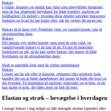
Bukser
Lynlåse, knapper og elastik kan virke som ubetydelige elementer,
men de har afgørende betydning for både komfort, pasform og
holdbarhed. Få indsigt i, hvordan disse detaljer påvirker buksernes
funktion og hvad du bør kigge efter, når du vælger dit næste par.
Bukser til al slags vejr: Praktiske vind- og vandafvisende valg til
uforudsigelige dage
Bukser
Det danske vejr skifter hurtigt, men med de rette vind- og
vandafvisende bukser er du klar til alt. Få tips til materialer,
funktioner og stil, så du kan vælge bukser, der passer til både
hverdagen og de uforudsigelige dage.
Skab et autentisk look med de rigtige damebukser
Bukser
Uanset om du går efter et klassisk, afslappet eller moderne look,
handler det om at finde damebukser, der passer til både din krop og
din hverdag. Få inspiration til pasform, materialer og styling, så du
kan skabe et look, der føles ægte og helt dit eget.
Elastan og stræk – bevægelse i hverdagen
I mange bukser i dag indgår en lille mængde elastan (spandex eller