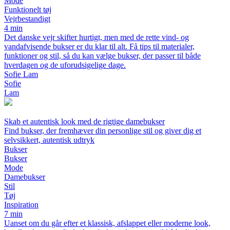
Mode
Funktionelt tøj
Vejrbestandigt
4 min
Det danske vejr skifter hurtigt, men med de rette vind- og
vandafvisende bukser er du klar til alt. Få tips til materialer,
funktioner og stil, så du kan vælge bukser, der passer til både
hverdagen og de uforudsigelige dage.
Sofie Lam
Sofie
Lam
Skab et autentisk look med de rigtige damebukser
Find bukser, der fremhæver din personlige stil og giver dig et
selvsikkert, autentisk udtryk
Bukser
Bukser
Mode
Damebukser
Stil
Tøj
Inspiration
7 min
Uanset om du går efter et klassisk, afslappet eller moderne look,