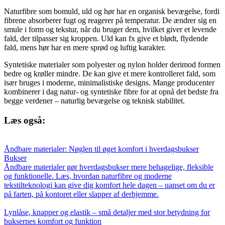
Naturfibre som bomuld, uld og hør har en organisk bevægelse, fordi
fibrene absorberer fugt og reagerer på temperatur. De ændrer sig en
smule i form og tekstur, når du bruger dem, hvilket giver et levende
fald, der tilpasser sig kroppen. Uld kan fx give et blødt, flydende
fald, mens hør har en mere sprød og luftig karakter.
Syntetiske materialer som polyester og nylon holder derimod formen
bedre og krøller mindre. De kan give et mere kontrolleret fald, som
især bruges i moderne, minimalistiske designs. Mange producenter
kombinerer i dag natur- og syntetiske fibre for at opnå det bedste fra
begge verdener – naturlig bevægelse og teknisk stabilitet.
Læs også:
Åndbare materialer: Nøglen til øget komfort i hverdagsbukser
Bukser
Åndbare materialer gør hverdagsbukser mere behagelige, fleksible
og funktionelle. Læs, hvordan naturfibre og moderne
tekstilteknologi kan give dig komfort hele dagen – uanset om du er
på farten, på kontoret eller slapper af derhjemme.
Lynlåse, knapper og elastik – små detaljer med stor betydning for
buksernes komfort og funktion