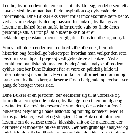
I en tid, hvor modeverdenen konstant udvikler sig, er det essentielt at
have et sted, hvor man kan finde inspiration og dybdegående
information. Dine Bukser eksisterer for at imødekomme dette behov
ved at samle ekspertviden og passion for bukser, hvilket giver
læserne mulighed for at træffe informerede valg og finde deres
personlige stil. Vi tror på, at bukser ikke blot er et
beklædningsgenstand, men en vigtig del af ens identitet og udtryk.
Vores indhold spænder over en bred vifte af emner, herunder
historien bag forskellige buksetyper, hvordan man vælger den rette
pasform, samt tips til pleje og vedligeholdelse af bukser. Ved at
kombinere praktiske råd med en dybdegående analyse af modens
cyklus, stræber Dine Bukser efter at være en pålidelig kilde til
information og inspiration. Hver artikel er udformet med omhu og
præcision, hvilket sikrer, at læserne får en berigende oplevelse hver
gang de besøger vores side.
Dine Bukser er en platform, der dedikerer sig til at udforske og
formidle alt vedrørende bukser, hvilket gør den til en uundgåelig
destination for modeinteresserede samt dem, der ønsker at forstå
buksernes betydning i både historisk og nutidig kontekst. Med et
fokus på detaljer, kvalitet og stil søger Dine Bukser at informere
læserne om de seneste trends, klassiske snit og de materialer, der
definerer det moderne bukseunivers. Gennem grundige analyser og
indsigtsfulde artikler tilbyder vi en omfattende viden, der strækker