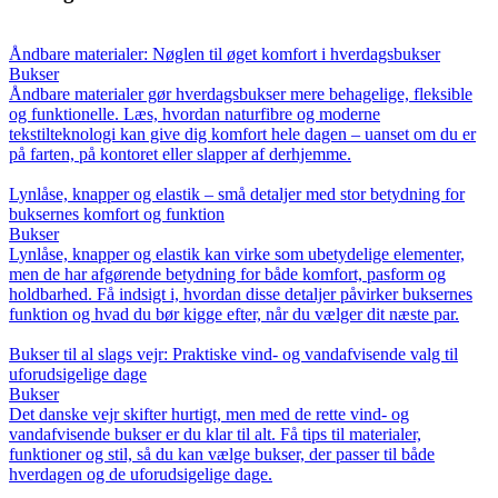
Åndbare materialer: Nøglen til øget komfort i hverdagsbukser
Bukser
Åndbare materialer gør hverdagsbukser mere behagelige, fleksible
og funktionelle. Læs, hvordan naturfibre og moderne
tekstilteknologi kan give dig komfort hele dagen – uanset om du er
på farten, på kontoret eller slapper af derhjemme.
Lynlåse, knapper og elastik – små detaljer med stor betydning for
buksernes komfort og funktion
Bukser
Lynlåse, knapper og elastik kan virke som ubetydelige elementer,
men de har afgørende betydning for både komfort, pasform og
holdbarhed. Få indsigt i, hvordan disse detaljer påvirker buksernes
funktion og hvad du bør kigge efter, når du vælger dit næste par.
Bukser til al slags vejr: Praktiske vind- og vandafvisende valg til
uforudsigelige dage
Bukser
Det danske vejr skifter hurtigt, men med de rette vind- og
vandafvisende bukser er du klar til alt. Få tips til materialer,
funktioner og stil, så du kan vælge bukser, der passer til både
hverdagen og de uforudsigelige dage.