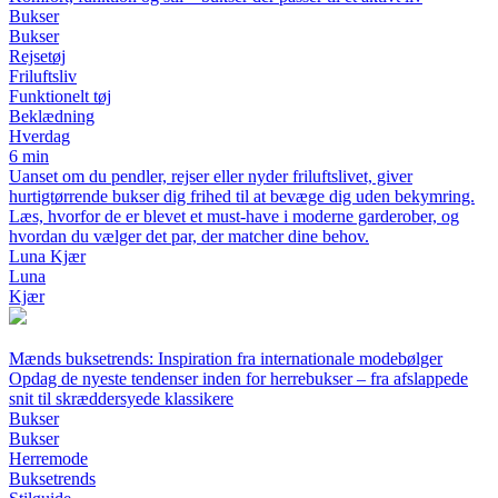
Bukser
Bukser
Rejsetøj
Friluftsliv
Funktionelt tøj
Beklædning
Hverdag
6 min
Uanset om du pendler, rejser eller nyder friluftslivet, giver
hurtigtørrende bukser dig frihed til at bevæge dig uden bekymring.
Læs, hvorfor de er blevet et must-have i moderne garderober, og
hvordan du vælger det par, der matcher dine behov.
Luna Kjær
Luna
Kjær
Mænds buksetrends: Inspiration fra internationale modebølger
Opdag de nyeste tendenser inden for herrebukser – fra afslappede
snit til skræddersyede klassikere
Bukser
Bukser
Herremode
Buksetrends