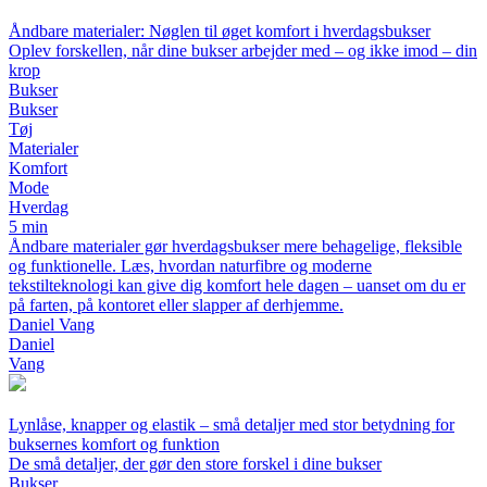
Åndbare materialer: Nøglen til øget komfort i hverdagsbukser
Oplev forskellen, når dine bukser arbejder med – og ikke imod – din
krop
Bukser
Bukser
Tøj
Materialer
Komfort
Mode
Hverdag
5 min
Åndbare materialer gør hverdagsbukser mere behagelige, fleksible
og funktionelle. Læs, hvordan naturfibre og moderne
tekstilteknologi kan give dig komfort hele dagen – uanset om du er
på farten, på kontoret eller slapper af derhjemme.
Daniel Vang
Daniel
Vang
Lynlåse, knapper og elastik – små detaljer med stor betydning for
buksernes komfort og funktion
De små detaljer, der gør den store forskel i dine bukser
Bukser