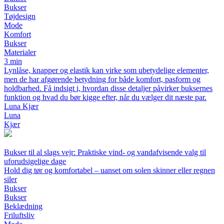
Bukser
Tøjdesign
Mode
Komfort
Bukser
Materialer
3 min
Lynlåse, knapper og elastik kan virke som ubetydelige elementer,
men de har afgørende betydning for både komfort, pasform og
holdbarhed. Få indsigt i, hvordan disse detaljer påvirker buksernes
funktion og hvad du bør kigge efter, når du vælger dit næste par.
Luna Kjær
Luna
Kjær
Bukser til al slags vejr: Praktiske vind- og vandafvisende valg til
uforudsigelige dage
Hold dig tør og komfortabel – uanset om solen skinner eller regnen
siler
Bukser
Bukser
Beklædning
Friluftsliv