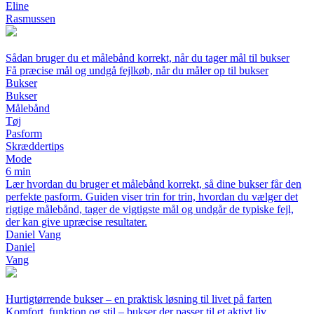
Eline
Rasmussen
Sådan bruger du et målebånd korrekt, når du tager mål til bukser
Få præcise mål og undgå fejlkøb, når du måler op til bukser
Bukser
Bukser
Målebånd
Tøj
Pasform
Skræddertips
Mode
6 min
Lær hvordan du bruger et målebånd korrekt, så dine bukser får den
perfekte pasform. Guiden viser trin for trin, hvordan du vælger det
rigtige målebånd, tager de vigtigste mål og undgår de typiske fejl,
der kan give upræcise resultater.
Daniel Vang
Daniel
Vang
Hurtigtørrende bukser – en praktisk løsning til livet på farten
Komfort, funktion og stil – bukser der passer til et aktivt liv