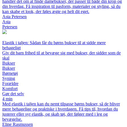
handler det om at finde damebukser, der passer til både din krop og
din hverdag. Få inspiration til pasform, materialer og styling, så du
kan skabe et look, der føles ægte og helt dit eget.
Asta Petersen
Asta
Petersen
Elastik i taljen: Sådan får du børns bukser til at sidde mere
behageligt
Giv dit barn frihed til at bevæge sig med bukser, der sidder som de
skal
Bukser
Bukser
Børnetøj
Syning
Forældre
Komfort
Gør det selv
4 min
Med elastik i taljen kan du nemt tilpasse børns bukser, så de bliver
mere behagelige og praktiske i hverdagen. Få tips til, hvordan du
justerer eller syr elastik, og skab tøj, der følger med i leg og
bevægelse.
Eline Rasmussen