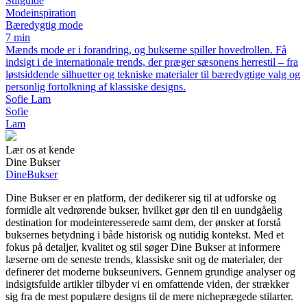
Stilguide
Modeinspiration
Bæredygtig mode
7 min
Mænds mode er i forandring, og bukserne spiller hovedrollen. Få
indsigt i de internationale trends, der præger sæsonens herrestil – fra
løstsiddende silhuetter og tekniske materialer til bæredygtige valg og
personlig fortolkning af klassiske designs.
Sofie Lam
Sofie
Lam
Lær os at kende
Dine Bukser
Dine
Bukser
Dine Bukser er en platform, der dedikerer sig til at udforske og
formidle alt vedrørende bukser, hvilket gør den til en uundgåelig
destination for modeinteresserede samt dem, der ønsker at forstå
buksernes betydning i både historisk og nutidig kontekst. Med et
fokus på detaljer, kvalitet og stil søger Dine Bukser at informere
læserne om de seneste trends, klassiske snit og de materialer, der
definerer det moderne bukseunivers. Gennem grundige analyser og
indsigtsfulde artikler tilbyder vi en omfattende viden, der strækker
sig fra de mest populære designs til de mere nicheprægede stilarter.