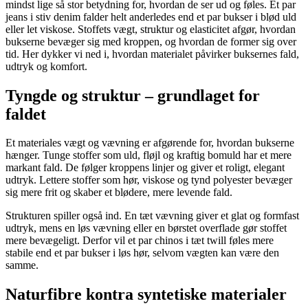
mindst lige så stor betydning for, hvordan de ser ud og føles. Et par
jeans i stiv denim falder helt anderledes end et par bukser i blød uld
eller let viskose. Stoffets vægt, struktur og elasticitet afgør, hvordan
bukserne bevæger sig med kroppen, og hvordan de former sig over
tid. Her dykker vi ned i, hvordan materialet påvirker buksernes fald,
udtryk og komfort.
Tyngde og struktur – grundlaget for
faldet
Et materiales vægt og vævning er afgørende for, hvordan bukserne
hænger. Tunge stoffer som uld, fløjl og kraftig bomuld har et mere
markant fald. De følger kroppens linjer og giver et roligt, elegant
udtryk. Lettere stoffer som hør, viskose og tynd polyester bevæger
sig mere frit og skaber et blødere, mere levende fald.
Strukturen spiller også ind. En tæt vævning giver et glat og formfast
udtryk, mens en løs vævning eller en børstet overflade gør stoffet
mere bevægeligt. Derfor vil et par chinos i tæt twill føles mere
stabile end et par bukser i løs hør, selvom vægten kan være den
samme.
Naturfibre kontra syntetiske materialer