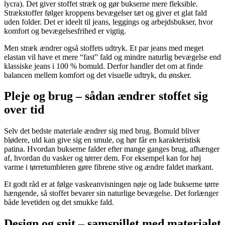
lycra). Det giver stoffet stræk og gør bukserne mere fleksible.
Strækstoffer følger kroppens bevægelser tæt og giver et glat fald
uden folder. Det er ideelt til jeans, leggings og arbejdsbukser, hvor
komfort og bevægelsesfrihed er vigtig.
Men stræk ændrer også stoffets udtryk. Et par jeans med meget
elastan vil have et mere “fast” fald og mindre naturlig bevægelse end
klassiske jeans i 100 % bomuld. Derfor handler det om at finde
balancen mellem komfort og det visuelle udtryk, du ønsker.
Pleje og brug – sådan ændrer stoffet sig
over tid
Selv det bedste materiale ændrer sig med brug. Bomuld bliver
blødere, uld kan give sig en smule, og hør får en karakteristisk
patina. Hvordan bukserne falder efter mange ganges brug, afhænger
af, hvordan du vasker og tørrer dem. For eksempel kan for høj
varme i tørretumbleren gøre fibrene stive og ændre faldet markant.
Et godt råd er at følge vaskeanvisningen nøje og lade bukserne tørre
hængende, så stoffet bevarer sin naturlige bevægelse. Det forlænger
både levetiden og det smukke fald.
Design og snit – samspillet med materialet