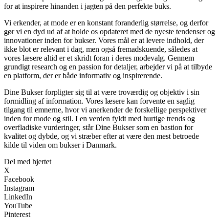
for at inspirere hinanden i jagten på den perfekte buks.
Vi erkender, at mode er en konstant foranderlig størrelse, og derfor
gør vi en dyd ud af at holde os opdateret med de nyeste tendenser og
innovationer inden for bukser. Vores mål er at levere indhold, der
ikke blot er relevant i dag, men også fremadskuende, således at
vores læsere altid er et skridt foran i deres modevalg. Gennem
grundigt research og en passion for detaljer, arbejder vi på at tilbyde
en platform, der er både informativ og inspirerende.
Dine Bukser forpligter sig til at være troværdig og objektiv i sin
formidling af information. Vores læsere kan forvente en saglig
tilgang til emnerne, hvor vi anerkender de forskellige perspektiver
inden for mode og stil. I en verden fyldt med hurtige trends og
overfladiske vurderinger, står Dine Bukser som en bastion for
kvalitet og dybde, og vi stræber efter at være den mest betroede
kilde til viden om bukser i Danmark.
Del med hjertet
X
Facebook
Instagram
LinkedIn
YouTube
Pinterest