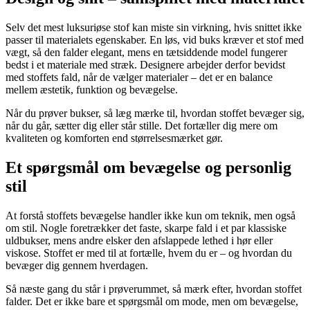
Selv det mest luksuriøse stof kan miste sin virkning, hvis snittet ikke
passer til materialets egenskaber. En løs, vid buks kræver et stof med
vægt, så den falder elegant, mens en tætsiddende model fungerer
bedst i et materiale med stræk. Designere arbejder derfor bevidst
med stoffets fald, når de vælger materialer – det er en balance
mellem æstetik, funktion og bevægelse.
Når du prøver bukser, så læg mærke til, hvordan stoffet bevæger sig,
når du går, sætter dig eller står stille. Det fortæller dig mere om
kvaliteten og komforten end størrelsesmærket gør.
Et spørgsmål om bevægelse og personlig
stil
At forstå stoffets bevægelse handler ikke kun om teknik, men også
om stil. Nogle foretrækker det faste, skarpe fald i et par klassiske
uldbukser, mens andre elsker den afslappede lethed i hør eller
viskose. Stoffet er med til at fortælle, hvem du er – og hvordan du
bevæger dig gennem hverdagen.
Så næste gang du står i prøverummet, så mærk efter, hvordan stoffet
falder. Det er ikke bare et spørgsmål om mode, men om bevægelse,